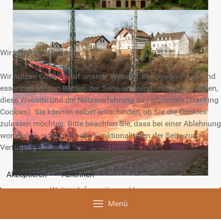
Wir benutzen Cookies
Wir nutzen Cookies auf unserer Website. Einige von ihnen sind
essenziell für den Betrieb der Seite, während andere uns helfen,
diese Website und die Nutzererfahrung zu verbessern (Tracking
Cookies). Sie können selbst entscheiden, ob Sie die Cookies
zulassen möchten. Bitte beachten Sie, dass bei einer Ablehnung
womöglich nicht mehr alle Funktionalitäten der Seite zur
Verfügung stehen.
Akzeptieren
Ablehnen
Weitere Informationen
|
Impressum
Menü